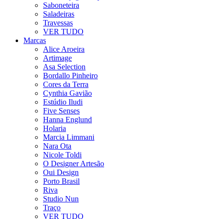
Saboneteira
Saladeiras
Travessas
VER TUDO
Marcas
Alice Aroeira
Artimage
Asa Selection
Bordallo Pinheiro
Cores da Terra
Cynthia Gavião
Estúdio Iludi
Five Senses
Hanna Englund
Holaria
Marcia Limmani
Nara Ota
Nicole Toldi
O Designer Artesão
Oui Design
Porto Brasil
Riva
Studio Nun
Traço
VER TUDO