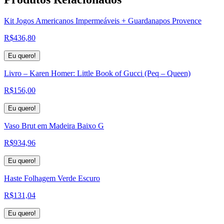
Kit Jogos Americanos Impermeáveis + Guardanapos Provence
R$
436,80
Eu quero!
Livro – Karen Homer: Little Book of Gucci (Peq – Queen)
R$
156,00
Eu quero!
Vaso Brut em Madeira Baixo G
R$
934,96
Eu quero!
Haste Folhagem Verde Escuro
R$
131,04
Eu quero!