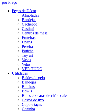
por Preço
Peças de Décor
Almofadas
Bandejas
Cachepot
Castiçal
Centros de mesa
Fruteiras
Livros
Peseira
Potiche
Toy art
Vasos
Velas
VER TUDO
Utilidades
Baldes de gelo
Bandejas
Boleiras
Bowls
Bules e xícaras de chá e café
Cestos de lixo
Copo e taças
Cozinha