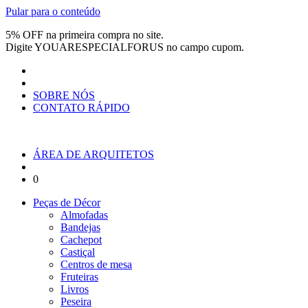
Pular para o conteúdo
5% OFF na primeira compra no site.
Digite
YOUARESPECIALFORUS
no campo cupom.
SOBRE NÓS
CONTATO RÁPIDO
ÁREA DE ARQUITETOS
0
Peças de Décor
Almofadas
Bandejas
Cachepot
Castiçal
Centros de mesa
Fruteiras
Livros
Peseira