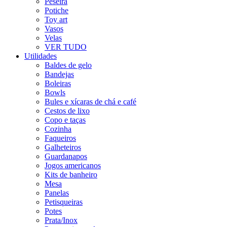
Peseira
Potiche
Toy art
Vasos
Velas
VER TUDO
Utilidades
Baldes de gelo
Bandejas
Boleiras
Bowls
Bules e xícaras de chá e café
Cestos de lixo
Copo e taças
Cozinha
Faqueiros
Galheteiros
Guardanapos
Jogos americanos
Kits de banheiro
Mesa
Panelas
Petisqueiras
Potes
Prata/Inox