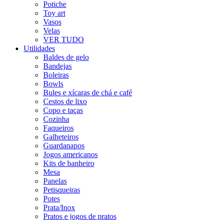
Potiche
Toy art
Vasos
Velas
VER TUDO
Utilidades
Baldes de gelo
Bandejas
Boleiras
Bowls
Bules e xícaras de chá e café
Cestos de lixo
Copo e taças
Cozinha
Faqueiros
Galheteiros
Guardanapos
Jogos americanos
Kits de banheiro
Mesa
Panelas
Petisqueiras
Potes
Prata/Inox
Pratos e jogos de pratos