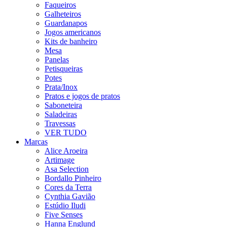
Faqueiros
Galheteiros
Guardanapos
Jogos americanos
Kits de banheiro
Mesa
Panelas
Petisqueiras
Potes
Prata/Inox
Pratos e jogos de pratos
Saboneteira
Saladeiras
Travessas
VER TUDO
Marcas
Alice Aroeira
Artimage
Asa Selection
Bordallo Pinheiro
Cores da Terra
Cynthia Gavião
Estúdio Iludi
Five Senses
Hanna Englund