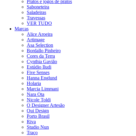
Pratos e jogos de pratos
Saboneteira
Saladeiras
Travessas
VER TUDO
Marcas
Alice Aroeira
Artimage
Asa Selection
Bordallo Pinheiro
Cores da Terra
Cynthia Gavião
Estúdio Iludi
Five Senses
Hanna Englund
Holaria
Marcia Limmani
Nara Ota
Nicole Toldi
O Designer Artesão
Oui Design
Porto Brasil
Riva
Studio Nun
Traço