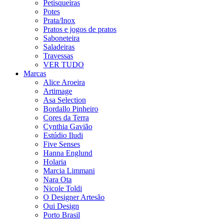
Petisqueiras
Potes
Prata/Inox
Pratos e jogos de pratos
Saboneteira
Saladeiras
Travessas
VER TUDO
Marcas
Alice Aroeira
Artimage
Asa Selection
Bordallo Pinheiro
Cores da Terra
Cynthia Gavião
Estúdio Iludi
Five Senses
Hanna Englund
Holaria
Marcia Limmani
Nara Ota
Nicole Toldi
O Designer Artesão
Oui Design
Porto Brasil