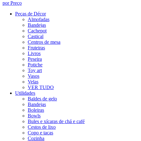
por Preço
Peças de Décor
Almofadas
Bandejas
Cachepot
Castiçal
Centros de mesa
Fruteiras
Livros
Peseira
Potiche
Toy art
Vasos
Velas
VER TUDO
Utilidades
Baldes de gelo
Bandejas
Boleiras
Bowls
Bules e xícaras de chá e café
Cestos de lixo
Copo e taças
Cozinha