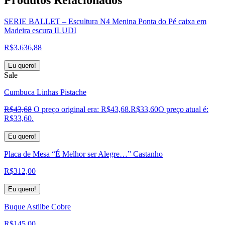
SERIE BALLET – Escultura N4 Menina Ponta do Pé caixa em
Madeira escura ILUDI
R$
3.636,88
Eu quero!
Sale
Cumbuca Linhas Pistache
R$
43,68
O preço original era: R$43,68.
R$
33,60
O preço atual é:
R$33,60.
Eu quero!
Placa de Mesa “É Melhor ser Alegre…” Castanho
R$
312,00
Eu quero!
Buque Astilbe Cobre
R$
145,00