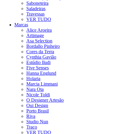
Saboneteira
Saladeiras
Travessas
VER TUDO
Marcas
Alice Aroeira
Artimage
Asa Selection
Bordallo Pinheiro
Cores da Terra
Cynthia Gavião
Estúdio Iludi
Five Senses
Hanna Englund
Holaria
Marcia Limmani
Nara Ota
Nicole Toldi
O Designer Artesão
Oui Design
Porto Brasil
Riva
Studio Nun
Traço
VER TUDO