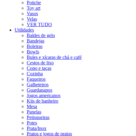
Potiche
Toy art
Vasos
Velas
VER TUDO
Utilidades
Baldes de gelo
Bandejas
Boleiras
Bowls
Bules e xícaras de chá e café
Cestos de lixo
Copo e taças
Cozinha
Faqueiros
Galheteiros
Guardanapos
Jogos americanos
Kits de banheiro
Mesa
Panelas
Petisqueiras
Potes
Prata/Inox
Pratos e jogos de pratos