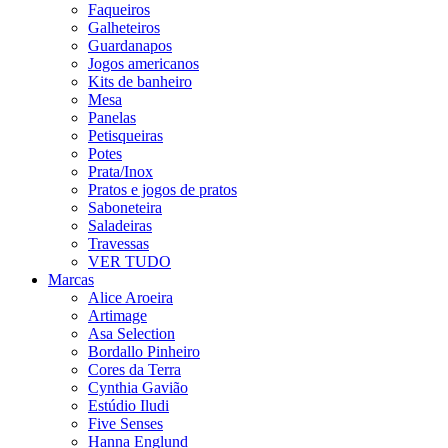
Faqueiros
Galheteiros
Guardanapos
Jogos americanos
Kits de banheiro
Mesa
Panelas
Petisqueiras
Potes
Prata/Inox
Pratos e jogos de pratos
Saboneteira
Saladeiras
Travessas
VER TUDO
Marcas
Alice Aroeira
Artimage
Asa Selection
Bordallo Pinheiro
Cores da Terra
Cynthia Gavião
Estúdio Iludi
Five Senses
Hanna Englund