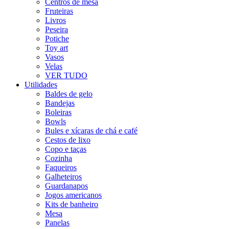
Centros de mesa
Fruteiras
Livros
Peseira
Potiche
Toy art
Vasos
Velas
VER TUDO
Utilidades
Baldes de gelo
Bandejas
Boleiras
Bowls
Bules e xícaras de chá e café
Cestos de lixo
Copo e taças
Cozinha
Faqueiros
Galheteiros
Guardanapos
Jogos americanos
Kits de banheiro
Mesa
Panelas