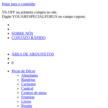
Pular para o conteúdo
5% OFF na primeira compra no site.
Digite
YOUARESPECIALFORUS
no campo cupom.
SOBRE NÓS
CONTATO RÁPIDO
ÁREA DE ARQUITETOS
0
Peças de Décor
Almofadas
Bandejas
Cachepot
Castiçal
Centros de mesa
Fruteiras
Livros
Peseira