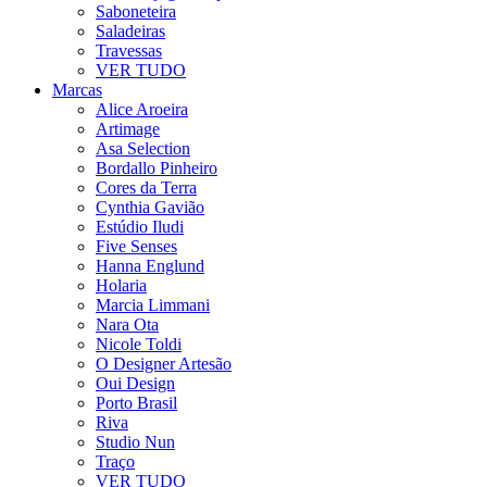
Saboneteira
Saladeiras
Travessas
VER TUDO
Marcas
Alice Aroeira
Artimage
Asa Selection
Bordallo Pinheiro
Cores da Terra
Cynthia Gavião
Estúdio Iludi
Five Senses
Hanna Englund
Holaria
Marcia Limmani
Nara Ota
Nicole Toldi
O Designer Artesão
Oui Design
Porto Brasil
Riva
Studio Nun
Traço
VER TUDO