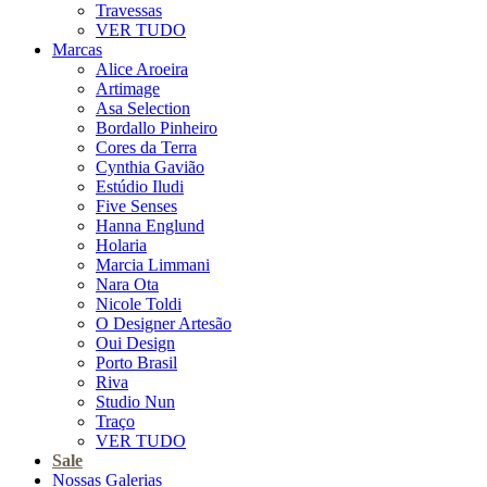
Travessas
VER TUDO
Marcas
Alice Aroeira
Artimage
Asa Selection
Bordallo Pinheiro
Cores da Terra
Cynthia Gavião
Estúdio Iludi
Five Senses
Hanna Englund
Holaria
Marcia Limmani
Nara Ota
Nicole Toldi
O Designer Artesão
Oui Design
Porto Brasil
Riva
Studio Nun
Traço
VER TUDO
Sale
Nossas Galerias