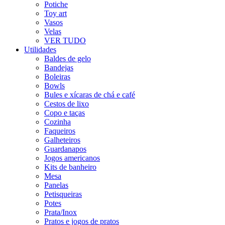
Potiche
Toy art
Vasos
Velas
VER TUDO
Utilidades
Baldes de gelo
Bandejas
Boleiras
Bowls
Bules e xícaras de chá e café
Cestos de lixo
Copo e taças
Cozinha
Faqueiros
Galheteiros
Guardanapos
Jogos americanos
Kits de banheiro
Mesa
Panelas
Petisqueiras
Potes
Prata/Inox
Pratos e jogos de pratos