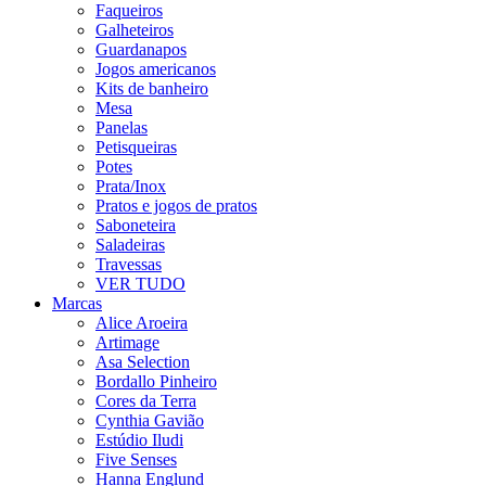
Faqueiros
Galheteiros
Guardanapos
Jogos americanos
Kits de banheiro
Mesa
Panelas
Petisqueiras
Potes
Prata/Inox
Pratos e jogos de pratos
Saboneteira
Saladeiras
Travessas
VER TUDO
Marcas
Alice Aroeira
Artimage
Asa Selection
Bordallo Pinheiro
Cores da Terra
Cynthia Gavião
Estúdio Iludi
Five Senses
Hanna Englund