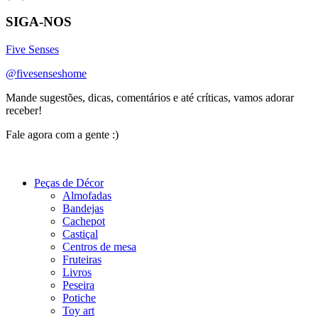
SIGA-NOS
Five Senses
@fivesenseshome
Mande sugestões, dicas, comentários e até críticas, vamos adorar
receber!
Fale agora com a gente :)
(11) 9 9192-8504
Peças de Décor
Almofadas
Bandejas
Cachepot
Castiçal
Centros de mesa
Fruteiras
Livros
Peseira
Potiche
Toy art