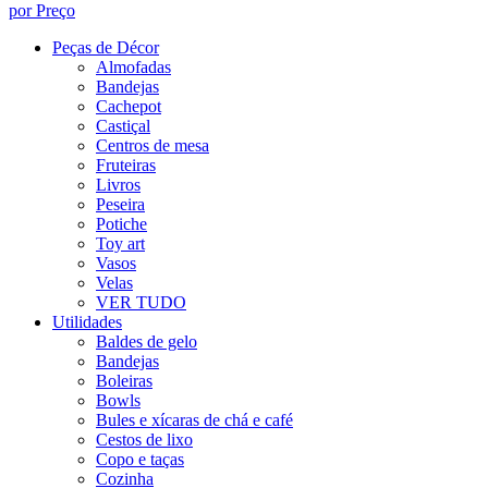
por Preço
Peças de Décor
Almofadas
Bandejas
Cachepot
Castiçal
Centros de mesa
Fruteiras
Livros
Peseira
Potiche
Toy art
Vasos
Velas
VER TUDO
Utilidades
Baldes de gelo
Bandejas
Boleiras
Bowls
Bules e xícaras de chá e café
Cestos de lixo
Copo e taças
Cozinha