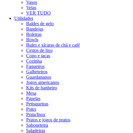
Vasos
Velas
VER TUDO
Utilidades
Baldes de gelo
Bandejas
Boleiras
Bowls
Bules e xícaras de chá e café
Cestos de lixo
Copo e taças
Cozinha
Faqueiros
Galheteiros
Guardanapos
Jogos americanos
Kits de banheiro
Mesa
Panelas
Petisqueiras
Potes
Prata/Inox
Pratos e jogos de pratos
Saboneteira
Saladeiras