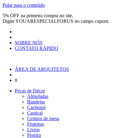
Pular para o conteúdo
5% OFF na primeira compra no site.
Digite
YOUARESPECIALFORUS
no campo cupom.
SOBRE NÓS
CONTATO RÁPIDO
ÁREA DE ARQUITETOS
0
Peças de Décor
Almofadas
Bandejas
Cachepot
Castiçal
Centros de mesa
Fruteiras
Livros
Peseira