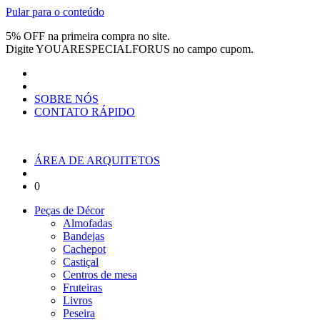
Pular para o conteúdo
5% OFF na primeira compra no site.
Digite
YOUARESPECIALFORUS
no campo cupom.
SOBRE NÓS
CONTATO RÁPIDO
ÁREA DE ARQUITETOS
0
Peças de Décor
Almofadas
Bandejas
Cachepot
Castiçal
Centros de mesa
Fruteiras
Livros
Peseira