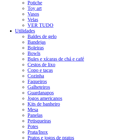
Potiche
Toy art
Vasos
Velas
VER TUDO
Utilidades
Baldes de gelo
Bandejas
Boleiras
Bowls
Bules e xícaras de chá e café
Cestos de lixo
Copo e taças
Cozinha
Faqueiros
Galheteiros
Guardanapos
Jogos americanos
Kits de banheiro
Mesa
Panelas
Petisqueiras
Potes
Prata/Inox
Pratos e jogos de pratos