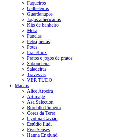
Faqueiros
Galheteiros
Guardanapos
Jogos americanos
Kits de banheiro
Mesa
Panelas
Petisqueiras
Potes
Prata/Inox
Pratos e jogos de pratos
Saboneteira
Saladeiras
Travessas
VER TUDO
Marcas
Alice Aroeira
Artimage
Asa Selection
Bordallo Pinheiro
Cores da Terra
Cynthia Gavião
Estúdio Iludi
Five Senses
Hanna Englund