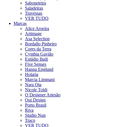
Saboneteira
Saladeiras
Travessas
VER TUDO
Marcas
Alice Aroeira
Artimage
Asa Selection
Bordallo Pinheiro
Cores da Terra
Cynthia Gavião
Estúdio Iludi
Five Senses
Hanna Englund
Holaria
Marcia Limmani
Nara Ota
Nicole Toldi
O Designer Artesão
Oui Design
Porto Brasil
Riva
Studio Nun
Traço
VER TUDO