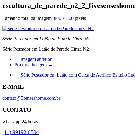
escultura_de_parede_n2_2_fivesenseshom
Tamanho total da imagem:
800
×
800
pixels
Série Pescador em Latão de Parede Cinza N2
Série Pescador em Latão de Parede Cinza N2
← Imagem anterior
Próxima imagem →
←
Série Pescador em Latão com Caixa de Acrilico Estúdio Ilud
E-MAIL
contato@5senseshome.com.br
CONTATO
whatsapp 24 horas
(11) 99192-8504