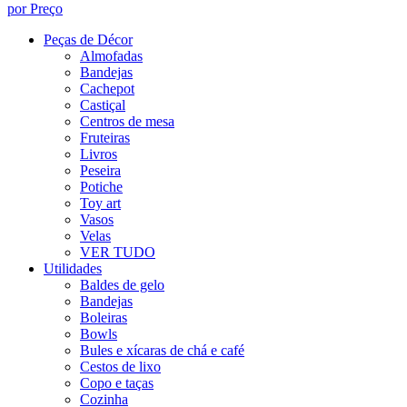
por Preço
Peças de Décor
Almofadas
Bandejas
Cachepot
Castiçal
Centros de mesa
Fruteiras
Livros
Peseira
Potiche
Toy art
Vasos
Velas
VER TUDO
Utilidades
Baldes de gelo
Bandejas
Boleiras
Bowls
Bules e xícaras de chá e café
Cestos de lixo
Copo e taças
Cozinha