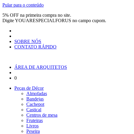
Pular para o conteúdo
5% OFF na primeira compra no site.
Digite
YOUARESPECIALFORUS
no campo cupom.
SOBRE NÓS
CONTATO RÁPIDO
ÁREA DE ARQUITETOS
0
Peças de Décor
Almofadas
Bandejas
Cachepot
Castiçal
Centros de mesa
Fruteiras
Livros
Peseira