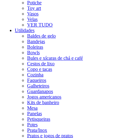
Potiche
Toy art
Vasos
Velas
VER TUDO
Utilidades
Baldes de gelo
Bandejas
Boleiras
Bowls
Bules e xícaras de chá e café
Cestos de lixo
Copo e taças
Cozinha
Faqueiros
Galheteiros
Guardanapos
Jogos americanos
Kits de banheiro
Mesa
Panelas
Petisqueiras
Potes
Prata/Inox
Pratos e jogos de pratos