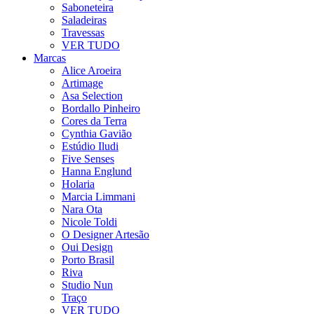
Saboneteira
Saladeiras
Travessas
VER TUDO
Marcas
Alice Aroeira
Artimage
Asa Selection
Bordallo Pinheiro
Cores da Terra
Cynthia Gavião
Estúdio Iludi
Five Senses
Hanna Englund
Holaria
Marcia Limmani
Nara Ota
Nicole Toldi
O Designer Artesão
Oui Design
Porto Brasil
Riva
Studio Nun
Traço
VER TUDO