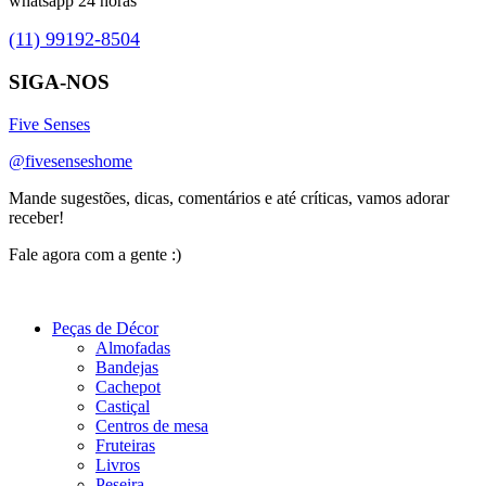
whatsapp 24 horas
(11) 99192-8504
SIGA-NOS
Five Senses
@fivesenseshome
Mande sugestões, dicas, comentários e até críticas, vamos adorar
receber!
Fale agora com a gente :)
(11) 9 9192-8504
Peças de Décor
Almofadas
Bandejas
Cachepot
Castiçal
Centros de mesa
Fruteiras
Livros
Peseira