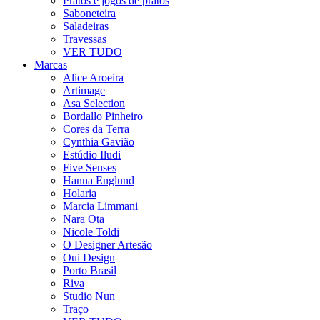
Pratos e jogos de pratos
Saboneteira
Saladeiras
Travessas
VER TUDO
Marcas
Alice Aroeira
Artimage
Asa Selection
Bordallo Pinheiro
Cores da Terra
Cynthia Gavião
Estúdio Iludi
Five Senses
Hanna Englund
Holaria
Marcia Limmani
Nara Ota
Nicole Toldi
O Designer Artesão
Oui Design
Porto Brasil
Riva
Studio Nun
Traço