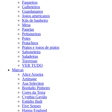
Faqueiros
Galheteiros
Guardanapos
Jogos americanos
Kits de banheiro
Mesa
Panelas
Petisqueiras
Potes
Prata/Inox
Pratos e jogos de pratos
Saboneteira
Saladeiras
Travessas
VER TUDO
Marcas
Alice Aroeira
Artimage
Asa Selection
Bordallo Pinheiro
Cores da Terra
Cynthia Gavião
Estúdio Iludi
Five Senses
Hanna Englund