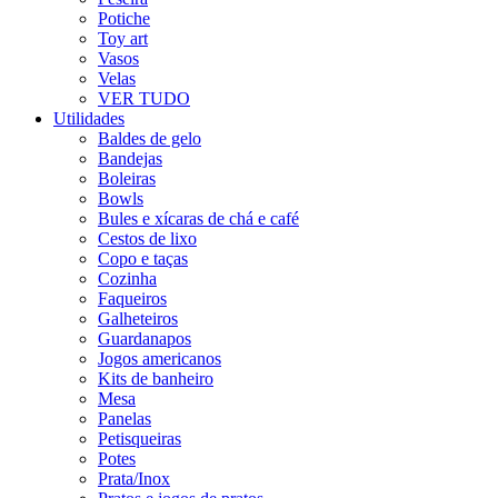
Potiche
Toy art
Vasos
Velas
VER TUDO
Utilidades
Baldes de gelo
Bandejas
Boleiras
Bowls
Bules e xícaras de chá e café
Cestos de lixo
Copo e taças
Cozinha
Faqueiros
Galheteiros
Guardanapos
Jogos americanos
Kits de banheiro
Mesa
Panelas
Petisqueiras
Potes
Prata/Inox