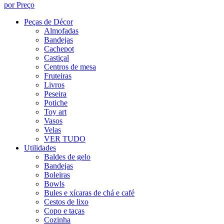
por Preço
Peças de Décor
Almofadas
Bandejas
Cachepot
Castiçal
Centros de mesa
Fruteiras
Livros
Peseira
Potiche
Toy art
Vasos
Velas
VER TUDO
Utilidades
Baldes de gelo
Bandejas
Boleiras
Bowls
Bules e xícaras de chá e café
Cestos de lixo
Copo e taças
Cozinha