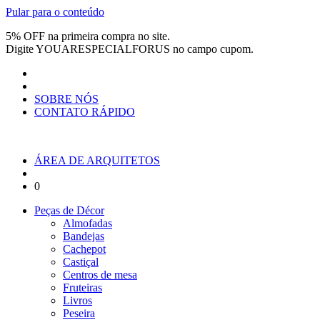
Pular para o conteúdo
5% OFF na primeira compra no site.
Digite
YOUARESPECIALFORUS
no campo cupom.
SOBRE NÓS
CONTATO RÁPIDO
ÁREA DE ARQUITETOS
0
Peças de Décor
Almofadas
Bandejas
Cachepot
Castiçal
Centros de mesa
Fruteiras
Livros
Peseira