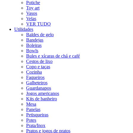
Potiche
Toy art
Vasos
Velas
VER TUDO
Utilidades
Baldes de gelo
Bandejas
Boleiras
Bowls
Bules e xícaras de chá e café
Cestos de lixo
Copo e taças
Cozinha
Faqueiros
Galheteiros
Guardanapos
Jogos americanos
Kits de banheiro
Mesa
Panelas
Petisqueiras
Potes
Prata/Inox
Pratos e jogos de pratos