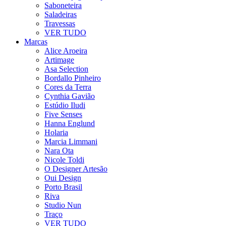
Saboneteira
Saladeiras
Travessas
VER TUDO
Marcas
Alice Aroeira
Artimage
Asa Selection
Bordallo Pinheiro
Cores da Terra
Cynthia Gavião
Estúdio Iludi
Five Senses
Hanna Englund
Holaria
Marcia Limmani
Nara Ota
Nicole Toldi
O Designer Artesão
Oui Design
Porto Brasil
Riva
Studio Nun
Traço
VER TUDO