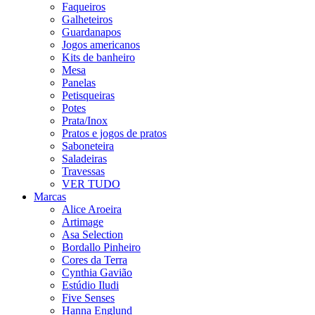
Faqueiros
Galheteiros
Guardanapos
Jogos americanos
Kits de banheiro
Mesa
Panelas
Petisqueiras
Potes
Prata/Inox
Pratos e jogos de pratos
Saboneteira
Saladeiras
Travessas
VER TUDO
Marcas
Alice Aroeira
Artimage
Asa Selection
Bordallo Pinheiro
Cores da Terra
Cynthia Gavião
Estúdio Iludi
Five Senses
Hanna Englund