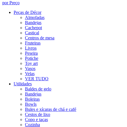
por Preço
Peças de Décor
Almofadas
Bandejas
Cachepot
Castiçal
Centros de mesa
Fruteiras
Livros
Peseira
Potiche
Toy art
Vasos
Velas
VER TUDO
Utilidades
Baldes de gelo
Bandejas
Boleiras
Bowls
Bules e xícaras de chá e café
Cestos de lixo
Copo e taças
Cozinha