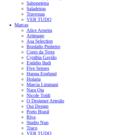
Saboneteira
Saladeiras
Travessas
VER TUDO
Marcas
Alice Aroeira
Artimage
Asa Selection
Bordallo Pinheiro
Cores da Terra
Cynthia Gavião
Estúdio Iludi
Five Senses
Hanna Englund
Holaria
Marcia Limmani
Nara Ota
Nicole Toldi
O Designer Artesão
Oui Design
Porto Brasil
Riva
Studio Nun
Traço
VER TUDO