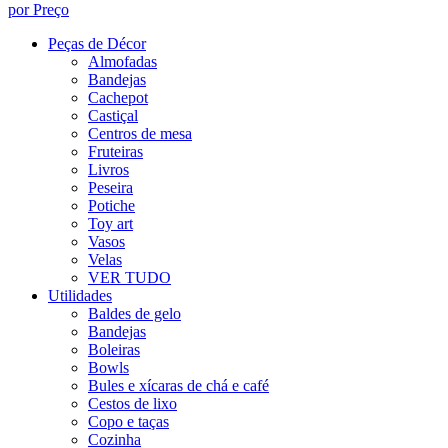
por Preço
Peças de Décor
Almofadas
Bandejas
Cachepot
Castiçal
Centros de mesa
Fruteiras
Livros
Peseira
Potiche
Toy art
Vasos
Velas
VER TUDO
Utilidades
Baldes de gelo
Bandejas
Boleiras
Bowls
Bules e xícaras de chá e café
Cestos de lixo
Copo e taças
Cozinha