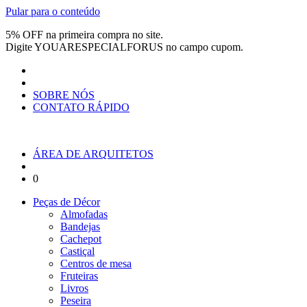
Pular para o conteúdo
5% OFF na primeira compra no site.
Digite
YOUARESPECIALFORUS
no campo cupom.
SOBRE NÓS
CONTATO RÁPIDO
ÁREA DE ARQUITETOS
0
Peças de Décor
Almofadas
Bandejas
Cachepot
Castiçal
Centros de mesa
Fruteiras
Livros
Peseira