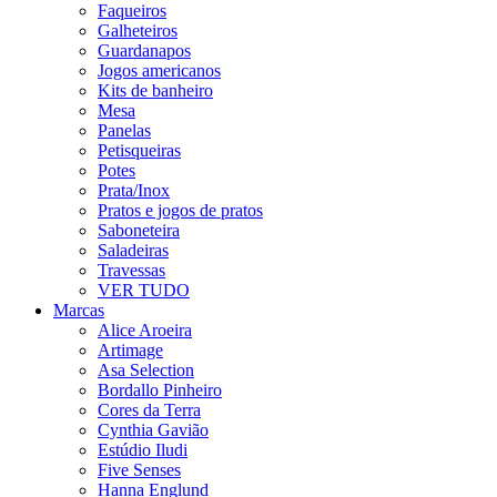
Faqueiros
Galheteiros
Guardanapos
Jogos americanos
Kits de banheiro
Mesa
Panelas
Petisqueiras
Potes
Prata/Inox
Pratos e jogos de pratos
Saboneteira
Saladeiras
Travessas
VER TUDO
Marcas
Alice Aroeira
Artimage
Asa Selection
Bordallo Pinheiro
Cores da Terra
Cynthia Gavião
Estúdio Iludi
Five Senses
Hanna Englund