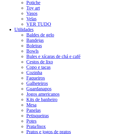
Potiche
Toy art
Vasos
Velas
VER TUDO
Utilidades
Baldes de gelo
Bandejas
Boleiras
Bowls
Bules e xícaras de chá e café
Cestos de lixo
Copo e taças
Cozinha
Faqueiros
Galheteiros
Guardanapos
Jogos americanos
Kits de banheiro
Mesa
Panelas
Petisqueiras
Potes
Prata/Inox
Pratos e jogos de pratos