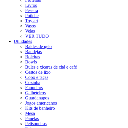
Fruteiras
Livros
Peseira
Potiche
Toy art
Vasos
Velas
VER TUDO
Utilidades
Baldes de gelo
Bandejas
Boleiras
Bowls
Bules e xícaras de chá e café
Cestos de lixo
Copo e taças
Cozinha
Faqueiros
Galheteiros
Guardanapos
Jogos americanos
Kits de banheiro
Mesa
Panelas
Petisqueiras