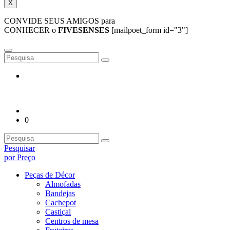
X
CONVIDE SEUS AMIGOS para
CONHECER o
FIVESENSES
[mailpoet_form id="3"]
0
Pesquisar
por Preço
Peças de Décor
Almofadas
Bandejas
Cachepot
Castiçal
Centros de mesa