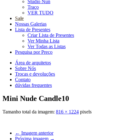
Studio Nun
Traço
VER TUDO
Sale
Nossas Galerias
Lista de Presentes
Criar Lista de Presentes
Ver Minha Lista
Ver Todas as Listas
Pesquisa por Preço
Área de arquitetos
Sobre Nós
Trocas e devoluções
Contato
dúvidas frequentes
Mini Nude Candle10
Tamanho total da imagem:
816
×
1224
pixels
← Imagem anterior
Próxima imagem →