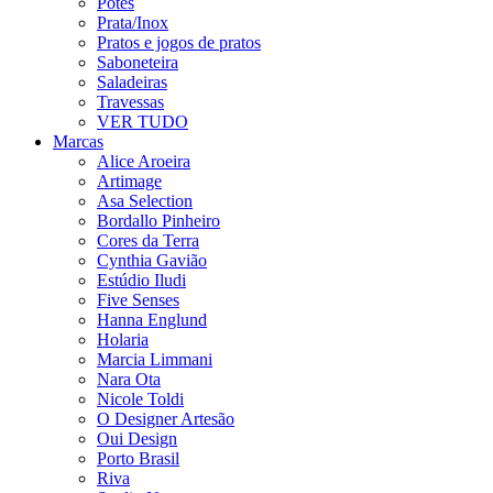
Potes
Prata/Inox
Pratos e jogos de pratos
Saboneteira
Saladeiras
Travessas
VER TUDO
Marcas
Alice Aroeira
Artimage
Asa Selection
Bordallo Pinheiro
Cores da Terra
Cynthia Gavião
Estúdio Iludi
Five Senses
Hanna Englund
Holaria
Marcia Limmani
Nara Ota
Nicole Toldi
O Designer Artesão
Oui Design
Porto Brasil
Riva