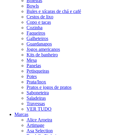
Boleiras
Bowls
Bules e xícaras de chá e café
Cestos de lixo
Copo e taças
Cozinha
Faqueiros
Galheteiros
Guardanapos
Jogos americanos
Kits de banheiro
Mesa
Panelas
Petisqueiras
Potes
Prata/Inox
Pratos e jogos de pratos
Saboneteira
Saladeiras
Travessas
VER TUDO
Marcas
Alice Aroeira
Artimage
Asa Selection