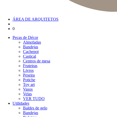
ÁREA DE ARQUITETOS
0
Peças de Décor
Almofadas
Bandejas
Cachepot
Castiçal
Centros de mesa
Fruteiras
Livros
Peseira
Potiche
Toy art
Vasos
Velas
VER TUDO
Utilidades
Baldes de gelo
Bandejas