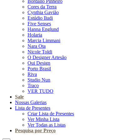
Bordallo Pinheiro
Cores da Terra
Cynthia Gavião
Estúdio Iludi
Five Senses
Hanna Englund
Holaria
Marcia Limmani
Nara Ota
Nicole Toldi
O Designer Artesão
Oui Design
Porto Brasil
Riva
Studio Nun
Traço
VER TUDO
Sale
Nossas Galerias
Lista de Presentes
Criar Lista de Presentes
Ver Minha Lista
Ver Todas as Listas
Pesquisa por Preço