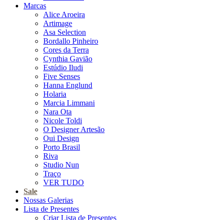
Marcas
Alice Aroeira
Artimage
Asa Selection
Bordallo Pinheiro
Cores da Terra
Cynthia Gavião
Estúdio Iludi
Five Senses
Hanna Englund
Holaria
Marcia Limmani
Nara Ota
Nicole Toldi
O Designer Artesão
Oui Design
Porto Brasil
Riva
Studio Nun
Traço
VER TUDO
Sale
Nossas Galerias
Lista de Presentes
Criar Lista de Presentes