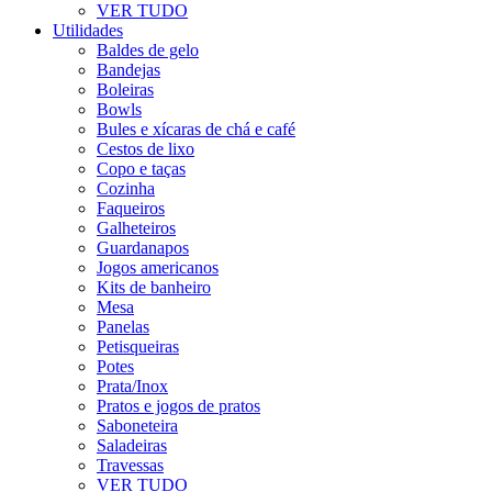
VER TUDO
Utilidades
Baldes de gelo
Bandejas
Boleiras
Bowls
Bules e xícaras de chá e café
Cestos de lixo
Copo e taças
Cozinha
Faqueiros
Galheteiros
Guardanapos
Jogos americanos
Kits de banheiro
Mesa
Panelas
Petisqueiras
Potes
Prata/Inox
Pratos e jogos de pratos
Saboneteira
Saladeiras
Travessas
VER TUDO