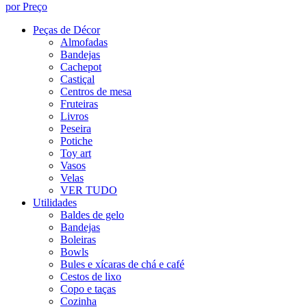
por Preço
Peças de Décor
Almofadas
Bandejas
Cachepot
Castiçal
Centros de mesa
Fruteiras
Livros
Peseira
Potiche
Toy art
Vasos
Velas
VER TUDO
Utilidades
Baldes de gelo
Bandejas
Boleiras
Bowls
Bules e xícaras de chá e café
Cestos de lixo
Copo e taças
Cozinha