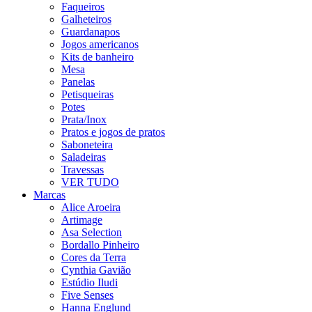
Faqueiros
Galheteiros
Guardanapos
Jogos americanos
Kits de banheiro
Mesa
Panelas
Petisqueiras
Potes
Prata/Inox
Pratos e jogos de pratos
Saboneteira
Saladeiras
Travessas
VER TUDO
Marcas
Alice Aroeira
Artimage
Asa Selection
Bordallo Pinheiro
Cores da Terra
Cynthia Gavião
Estúdio Iludi
Five Senses
Hanna Englund