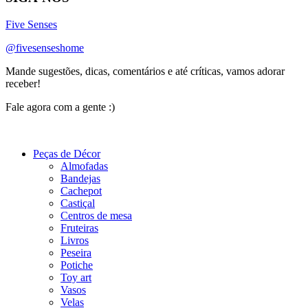
Five Senses
@fivesenseshome
Mande sugestões, dicas, comentários e até críticas, vamos adorar
receber!
Fale agora com a gente :)
(11) 9 9192-8504
Peças de Décor
Almofadas
Bandejas
Cachepot
Castiçal
Centros de mesa
Fruteiras
Livros
Peseira
Potiche
Toy art
Vasos
Velas