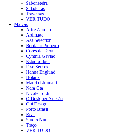
Saboneteira
Saladeiras
Travessas
VER TUDO
Marcas
Alice Aroeira
Artimage
Asa Selection
Bordallo Pinheiro
Cores da Terra
Cynthia Gavião
Estúdio Iludi
Five Senses
Hanna Englund
Holaria
Marcia Limmani
Nara Ota
Nicole Toldi
O Designer Artesão
Oui Design
Porto Brasil
Riva
Studio Nun
Traço
VER TUDO