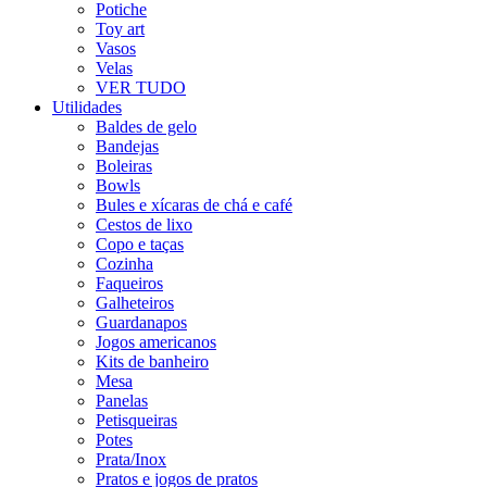
Potiche
Toy art
Vasos
Velas
VER TUDO
Utilidades
Baldes de gelo
Bandejas
Boleiras
Bowls
Bules e xícaras de chá e café
Cestos de lixo
Copo e taças
Cozinha
Faqueiros
Galheteiros
Guardanapos
Jogos americanos
Kits de banheiro
Mesa
Panelas
Petisqueiras
Potes
Prata/Inox
Pratos e jogos de pratos