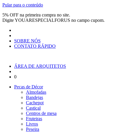
Pular para o conteúdo
5% OFF na primeira compra no site.
Digite
YOUARESPECIALFORUS
no campo cupom.
SOBRE NÓS
CONTATO RÁPIDO
ÁREA DE ARQUITETOS
0
Peças de Décor
Almofadas
Bandejas
Cachepot
Castiçal
Centros de mesa
Fruteiras
Livros
Peseira