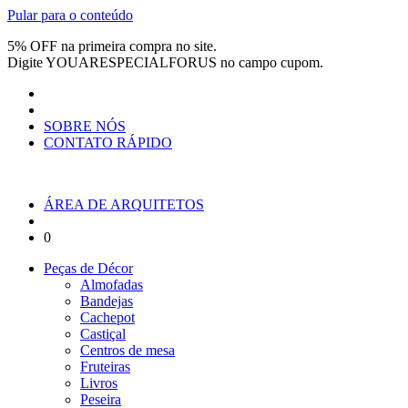
Pular para o conteúdo
5% OFF na primeira compra no site.
Digite
YOUARESPECIALFORUS
no campo cupom.
SOBRE NÓS
CONTATO RÁPIDO
ÁREA DE ARQUITETOS
0
Peças de Décor
Almofadas
Bandejas
Cachepot
Castiçal
Centros de mesa
Fruteiras
Livros
Peseira