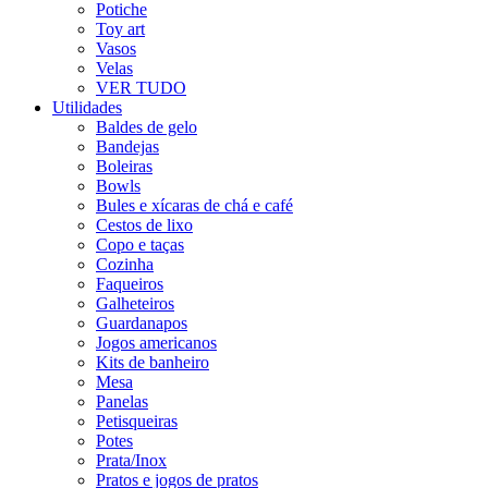
Potiche
Toy art
Vasos
Velas
VER TUDO
Utilidades
Baldes de gelo
Bandejas
Boleiras
Bowls
Bules e xícaras de chá e café
Cestos de lixo
Copo e taças
Cozinha
Faqueiros
Galheteiros
Guardanapos
Jogos americanos
Kits de banheiro
Mesa
Panelas
Petisqueiras
Potes
Prata/Inox
Pratos e jogos de pratos