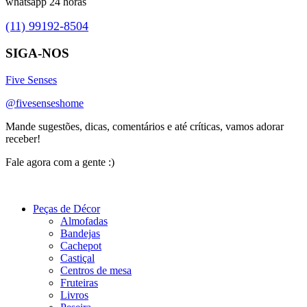
whatsapp 24 horas
(11) 99192-8504
SIGA-NOS
Five Senses
@fivesenseshome
Mande sugestões, dicas, comentários e até críticas, vamos adorar
receber!
Fale agora com a gente :)
(11) 9 9192-8504
Peças de Décor
Almofadas
Bandejas
Cachepot
Castiçal
Centros de mesa
Fruteiras
Livros