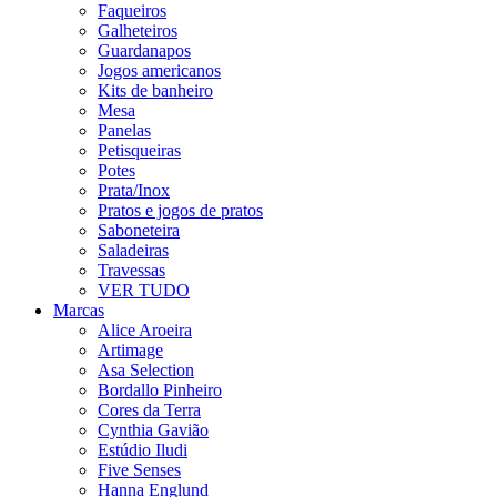
Faqueiros
Galheteiros
Guardanapos
Jogos americanos
Kits de banheiro
Mesa
Panelas
Petisqueiras
Potes
Prata/Inox
Pratos e jogos de pratos
Saboneteira
Saladeiras
Travessas
VER TUDO
Marcas
Alice Aroeira
Artimage
Asa Selection
Bordallo Pinheiro
Cores da Terra
Cynthia Gavião
Estúdio Iludi
Five Senses
Hanna Englund