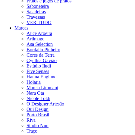
Pratos e jogos de pratos
Saboneteira
Saladeiras
Travessas
VER TUDO
Marcas
Alice Aroeira
Artimage
Asa Selection
Bordallo Pinheiro
Cores da Terra
Cynthia Gavião
Estúdio Iludi
Five Senses
Hanna Englund
Holaria
Marcia Limmani
Nara Ota
Nicole Toldi
O Designer Artesão
Oui Design
Porto Brasil
Riva
Studio Nun
Traço