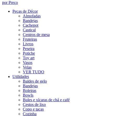
por Preço
Peças de Décor
Almofadas
Bandejas
Cachepot
Castiçal
Centros de mesa
Fruteiras
Livros
Peseira
Potiche
Toy art
Vasos
Velas
VER TUDO
Utilidades
Baldes de gelo
Bandejas
Boleiras
Bowls
Bules e xícaras de chá e café
Cestos de lixo
Copo e taças
Cozinha