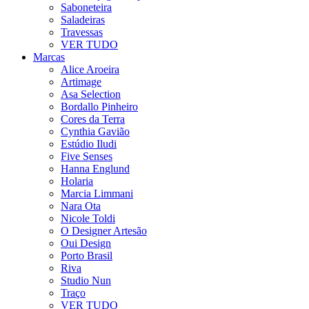
Saboneteira
Saladeiras
Travessas
VER TUDO
Marcas
Alice Aroeira
Artimage
Asa Selection
Bordallo Pinheiro
Cores da Terra
Cynthia Gavião
Estúdio Iludi
Five Senses
Hanna Englund
Holaria
Marcia Limmani
Nara Ota
Nicole Toldi
O Designer Artesão
Oui Design
Porto Brasil
Riva
Studio Nun
Traço
VER TUDO