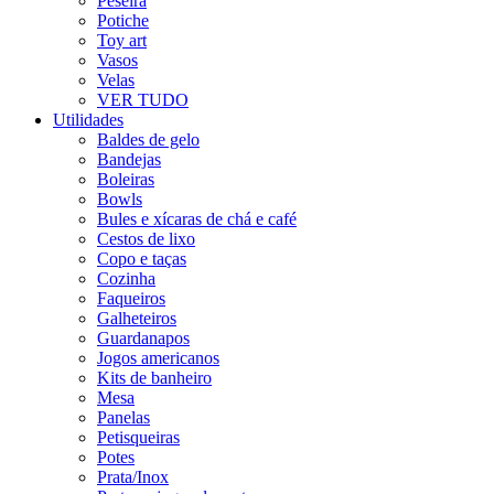
Peseira
Potiche
Toy art
Vasos
Velas
VER TUDO
Utilidades
Baldes de gelo
Bandejas
Boleiras
Bowls
Bules e xícaras de chá e café
Cestos de lixo
Copo e taças
Cozinha
Faqueiros
Galheteiros
Guardanapos
Jogos americanos
Kits de banheiro
Mesa
Panelas
Petisqueiras
Potes
Prata/Inox