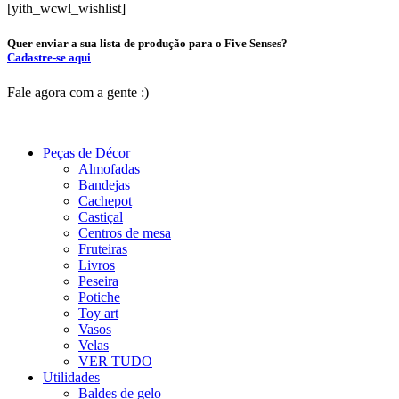
[yith_wcwl_wishlist]
Quer enviar a sua lista de produção para o Five Senses?
Cadastre-se aqui
Fale agora com a gente :)
(11) 9 9192-8504
Peças de Décor
Almofadas
Bandejas
Cachepot
Castiçal
Centros de mesa
Fruteiras
Livros
Peseira
Potiche
Toy art
Vasos
Velas
VER TUDO
Utilidades
Baldes de gelo