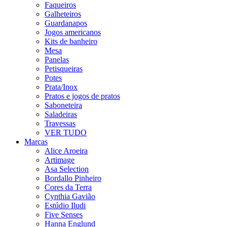
Faqueiros
Galheteiros
Guardanapos
Jogos americanos
Kits de banheiro
Mesa
Panelas
Petisqueiras
Potes
Prata/Inox
Pratos e jogos de pratos
Saboneteira
Saladeiras
Travessas
VER TUDO
Marcas
Alice Aroeira
Artimage
Asa Selection
Bordallo Pinheiro
Cores da Terra
Cynthia Gavião
Estúdio Iludi
Five Senses
Hanna Englund