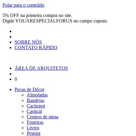
Pular para o conteúdo
5% OFF na primeira compra no site.
Digite
YOUARESPECIALFORUS
no campo cupom.
SOBRE NÓS
CONTATO RÁPIDO
ÁREA DE ARQUITETOS
0
Peças de Décor
Almofadas
Bandejas
Cachepot
Castiçal
Centros de mesa
Fruteiras
Livros
Peseira