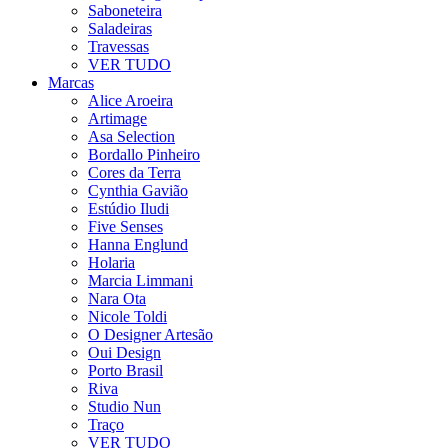
Saboneteira
Saladeiras
Travessas
VER TUDO
Marcas
Alice Aroeira
Artimage
Asa Selection
Bordallo Pinheiro
Cores da Terra
Cynthia Gavião
Estúdio Iludi
Five Senses
Hanna Englund
Holaria
Marcia Limmani
Nara Ota
Nicole Toldi
O Designer Artesão
Oui Design
Porto Brasil
Riva
Studio Nun
Traço
VER TUDO