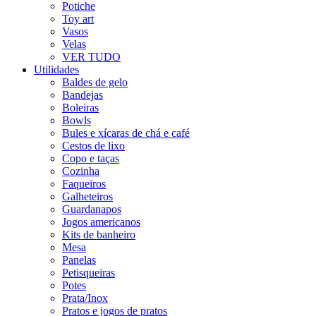
Potiche
Toy art
Vasos
Velas
VER TUDO
Utilidades
Baldes de gelo
Bandejas
Boleiras
Bowls
Bules e xícaras de chá e café
Cestos de lixo
Copo e taças
Cozinha
Faqueiros
Galheteiros
Guardanapos
Jogos americanos
Kits de banheiro
Mesa
Panelas
Petisqueiras
Potes
Prata/Inox
Pratos e jogos de pratos