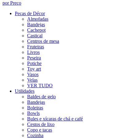
por Preço
Peças de Décor
Almofadas
Bandejas
Cachepot
Castiçal
Centros de mesa
Fruteiras
Livros
Peseira
Potiche
Toy art
Vasos
Velas
VER TUDO
Utilidades
Baldes de gelo
Bandejas
Boleiras
Bowls
Bules e xícaras de chá e café
Cestos de lixo
Copo e taças
Cozinha