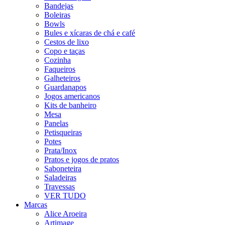
Bandejas
Boleiras
Bowls
Bules e xícaras de chá e café
Cestos de lixo
Copo e taças
Cozinha
Faqueiros
Galheteiros
Guardanapos
Jogos americanos
Kits de banheiro
Mesa
Panelas
Petisqueiras
Potes
Prata/Inox
Pratos e jogos de pratos
Saboneteira
Saladeiras
Travessas
VER TUDO
Marcas
Alice Aroeira
Artimage