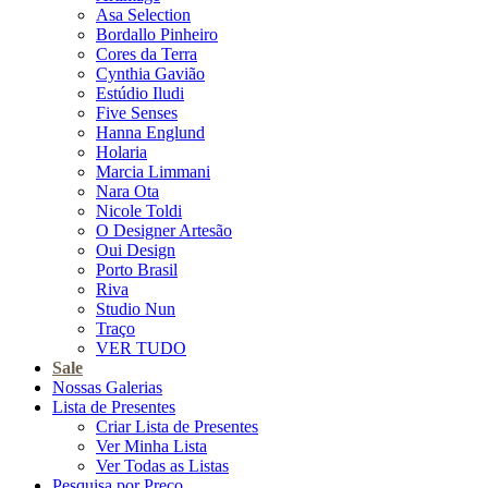
Asa Selection
Bordallo Pinheiro
Cores da Terra
Cynthia Gavião
Estúdio Iludi
Five Senses
Hanna Englund
Holaria
Marcia Limmani
Nara Ota
Nicole Toldi
O Designer Artesão
Oui Design
Porto Brasil
Riva
Studio Nun
Traço
VER TUDO
Sale
Nossas Galerias
Lista de Presentes
Criar Lista de Presentes
Ver Minha Lista
Ver Todas as Listas
Pesquisa por Preço