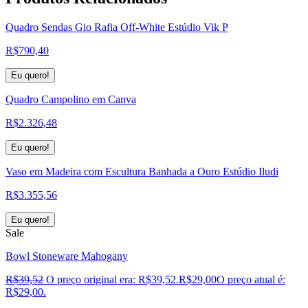
Quadro Sendas Gio Rafia Off-White Estúdio Vik P
R$
790,40
Eu quero!
Quadro Campolino em Canva
R$
2.326,48
Eu quero!
Vaso em Madeira com Escultura Banhada a Ouro Estúdio Iludi
R$
3.355,56
Eu quero!
Sale
Bowl Stoneware Mahogany
R$
39,52
O preço original era: R$39,52.
R$
29,00
O preço atual é:
R$29,00.