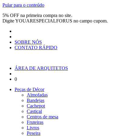
Pular para o conteúdo
5% OFF na primeira compra no site.
Digite
YOUARESPECIALFORUS
no campo cupom.
SOBRE NÓS
CONTATO RÁPIDO
ÁREA DE ARQUITETOS
0
Peças de Décor
Almofadas
Bandejas
Cachepot
Castiçal
Centros de mesa
Fruteiras
Livros
Peseira