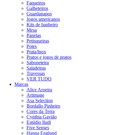
Faqueiros
Galheteiros
Guardanapos
Jogos americanos
Kits de banheiro
Mesa
Panelas
Petisqueiras
Potes
Prata/Inox
Pratos e jogos de pratos
Saboneteira
Saladeiras
Travessas
VER TUDO
Marcas
Alice Aroeira
Artimage
Asa Selection
Bordallo Pinheiro
Cores da Terra
Cynthia Gavião
Estúdio Iludi
Five Senses
Hanna Englund