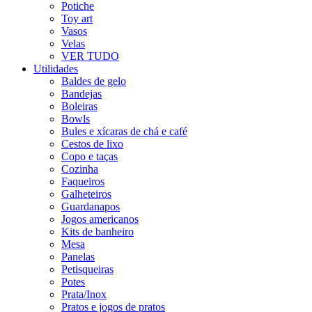
Potiche
Toy art
Vasos
Velas
VER TUDO
Utilidades
Baldes de gelo
Bandejas
Boleiras
Bowls
Bules e xícaras de chá e café
Cestos de lixo
Copo e taças
Cozinha
Faqueiros
Galheteiros
Guardanapos
Jogos americanos
Kits de banheiro
Mesa
Panelas
Petisqueiras
Potes
Prata/Inox
Pratos e jogos de pratos