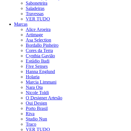
Saboneteira
Saladeiras
Travessas
VER TUDO
Marcas
Alice Aroeira
Artimage
Asa Selection
Bordallo Pinheiro
Cores da Terra
Cynthia Gavião
Estúdio Iludi
Five Senses
Hanna Englund
Holaria
Marcia Limmani
Nara Ota
Nicole Toldi
O Designer Artesão
Oui Design
Porto Brasil
Riva
Studio Nun
Traço
VER TUDO