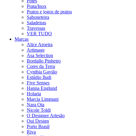
Potes
Prata/Inox
Pratos e jogos de pratos
Saboneteira
Saladeiras
Travessas
VER TUDO
Marcas
Alice Aroeira
Artimage
Asa Selection
Bordallo Pinheiro
Cores da Terra
Cynthia Gavião
Estúdio Iludi
Five Senses
Hanna Englund
Holaria
Marcia Limmani
Nara Ota
Nicole Toldi
O Designer Artesão
Oui Design
Porto Brasil
Riva