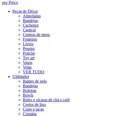
por Preço
Peças de Décor
Almofadas
Bandejas
Cachepot
Castiçal
Centros de mesa
Fruteiras
Livros
Peseira
Potiche
Toy art
Vasos
Velas
VER TUDO
Utilidades
Baldes de gelo
Bandejas
Boleiras
Bowls
Bules e xícaras de chá e café
Cestos de lixo
Copo e taças
Cozinha