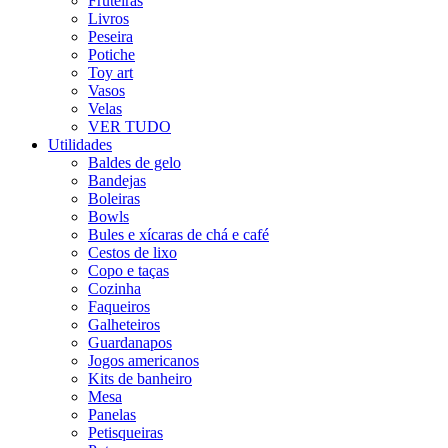
Fruteiras
Livros
Peseira
Potiche
Toy art
Vasos
Velas
VER TUDO
Utilidades
Baldes de gelo
Bandejas
Boleiras
Bowls
Bules e xícaras de chá e café
Cestos de lixo
Copo e taças
Cozinha
Faqueiros
Galheteiros
Guardanapos
Jogos americanos
Kits de banheiro
Mesa
Panelas
Petisqueiras