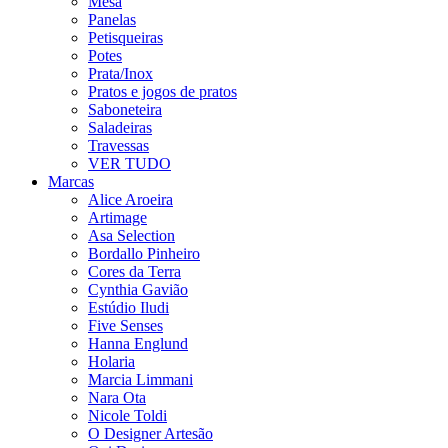
Mesa
Panelas
Petisqueiras
Potes
Prata/Inox
Pratos e jogos de pratos
Saboneteira
Saladeiras
Travessas
VER TUDO
Marcas
Alice Aroeira
Artimage
Asa Selection
Bordallo Pinheiro
Cores da Terra
Cynthia Gavião
Estúdio Iludi
Five Senses
Hanna Englund
Holaria
Marcia Limmani
Nara Ota
Nicole Toldi
O Designer Artesão