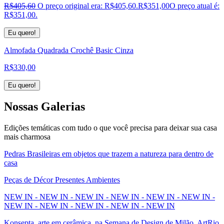
R$
405,60
O preço original era: R$405,60.
R$
351,00
O preço atual é:
R$351,00.
Eu quero!
Almofada Quadrada Crochê Basic Cinza
R$
330,00
Eu quero!
Nossas
Galerias
Edições temáticas com tudo o que você precisa para deixar sua casa
mais charmosa
Pedras Brasileiras em objetos que trazem a natureza para dentro de
casa
Peças de Décor Presentes Ambientes
NEW IN - NEW IN - NEW IN - NEW IN - NEW IN - NEW IN -
NEW IN - NEW IN - NEW IN - NEW IN - NEW IN
Konsepta, arte em cerâmica, na Semana de Design de Milão, ArtRio