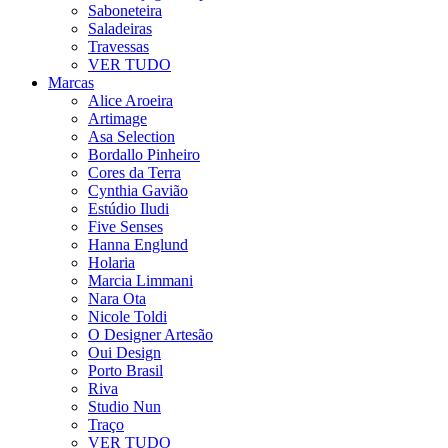
Saboneteira
Saladeiras
Travessas
VER TUDO
Marcas
Alice Aroeira
Artimage
Asa Selection
Bordallo Pinheiro
Cores da Terra
Cynthia Gavião
Estúdio Iludi
Five Senses
Hanna Englund
Holaria
Marcia Limmani
Nara Ota
Nicole Toldi
O Designer Artesão
Oui Design
Porto Brasil
Riva
Studio Nun
Traço
VER TUDO