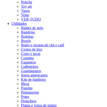
Potiche
Toy art
Vasos
Velas
VER TUDO
Utilidades
Baldes de gelo
Bandejas
Boleiras
Bowls
Bules e xícaras de chá e café
Cestos de lixo
Copo e taças
Cozinha
Faqueiros
Galheteiros
Guardanapos
Jogos americanos
Kits de banheiro
Mesa
Panelas
Petisqueiras
Potes
Prata/Inox
Pratos e jogos de pratos