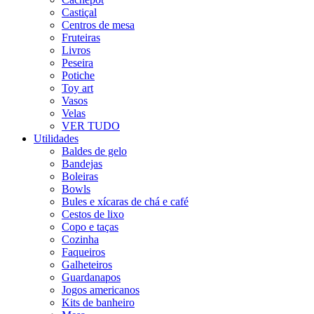
Castiçal
Centros de mesa
Fruteiras
Livros
Peseira
Potiche
Toy art
Vasos
Velas
VER TUDO
Utilidades
Baldes de gelo
Bandejas
Boleiras
Bowls
Bules e xícaras de chá e café
Cestos de lixo
Copo e taças
Cozinha
Faqueiros
Galheteiros
Guardanapos
Jogos americanos
Kits de banheiro