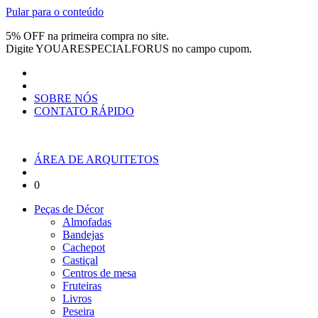
Pular para o conteúdo
5% OFF na primeira compra no site.
Digite
YOUARESPECIALFORUS
no campo cupom.
SOBRE NÓS
CONTATO RÁPIDO
ÁREA DE ARQUITETOS
0
Peças de Décor
Almofadas
Bandejas
Cachepot
Castiçal
Centros de mesa
Fruteiras
Livros
Peseira