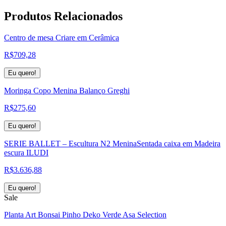
Produtos
Relacionados
Centro de mesa Criare em Cerâmica
R$
709,28
Eu quero!
Moringa Copo Menina Balanço Greghi
R$
275,60
Eu quero!
SERIE BALLET – Escultura N2 MeninaSentada caixa em Madeira
escura ILUDI
R$
3.636,88
Eu quero!
Sale
Planta Art Bonsai Pinho Deko Verde Asa Selection