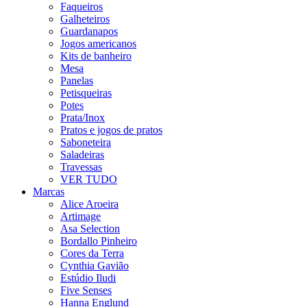
Faqueiros
Galheteiros
Guardanapos
Jogos americanos
Kits de banheiro
Mesa
Panelas
Petisqueiras
Potes
Prata/Inox
Pratos e jogos de pratos
Saboneteira
Saladeiras
Travessas
VER TUDO
Marcas
Alice Aroeira
Artimage
Asa Selection
Bordallo Pinheiro
Cores da Terra
Cynthia Gavião
Estúdio Iludi
Five Senses
Hanna Englund