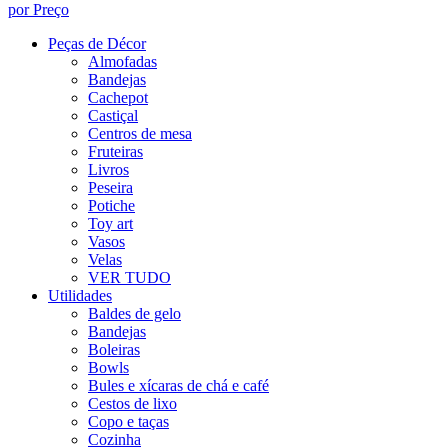
por Preço
Peças de Décor
Almofadas
Bandejas
Cachepot
Castiçal
Centros de mesa
Fruteiras
Livros
Peseira
Potiche
Toy art
Vasos
Velas
VER TUDO
Utilidades
Baldes de gelo
Bandejas
Boleiras
Bowls
Bules e xícaras de chá e café
Cestos de lixo
Copo e taças
Cozinha