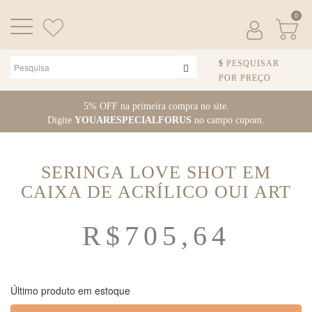
0
PESQUISAR
POR PREÇO
Pular para o conteúdo
5% OFF na primeira compra no site.
Digite
YOUARESPECIALFORUS
no campo cupom.
SERINGA LOVE SHOT EM
CAIXA DE ACRÍLICO OUI ART
R$
705,64
Último produto em estoque