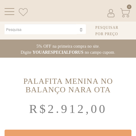
0
PESQUISAR
POR PREÇO
Pular
5% OFF na primeira compra no site.
para
Digite
YOUARESPECIALFORUS
no campo cupom.
o
conteúdo
PALAFITA MENINA NO
BALANÇO NARA OTA
R$
2.912,00