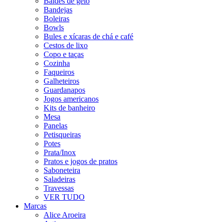
Baldes de gelo
Bandejas
Boleiras
Bowls
Bules e xícaras de chá e café
Cestos de lixo
Copo e taças
Cozinha
Faqueiros
Galheteiros
Guardanapos
Jogos americanos
Kits de banheiro
Mesa
Panelas
Petisqueiras
Potes
Prata/Inox
Pratos e jogos de pratos
Saboneteira
Saladeiras
Travessas
VER TUDO
Marcas
Alice Aroeira