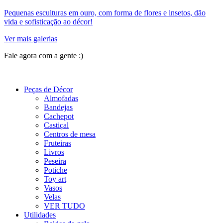
Pequenas esculturas em ouro, com forma de flores e insetos, dão
vida e sofisticação ao décor!
Ver mais galerias
Fale agora com a gente :)
(11) 9 9192-8504
Peças de Décor
Almofadas
Bandejas
Cachepot
Castiçal
Centros de mesa
Fruteiras
Livros
Peseira
Potiche
Toy art
Vasos
Velas
VER TUDO
Utilidades