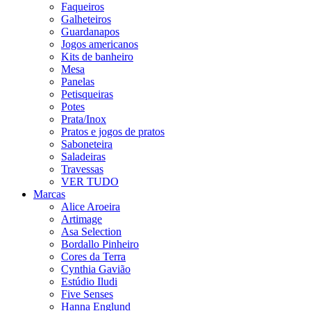
Faqueiros
Galheteiros
Guardanapos
Jogos americanos
Kits de banheiro
Mesa
Panelas
Petisqueiras
Potes
Prata/Inox
Pratos e jogos de pratos
Saboneteira
Saladeiras
Travessas
VER TUDO
Marcas
Alice Aroeira
Artimage
Asa Selection
Bordallo Pinheiro
Cores da Terra
Cynthia Gavião
Estúdio Iludi
Five Senses
Hanna Englund