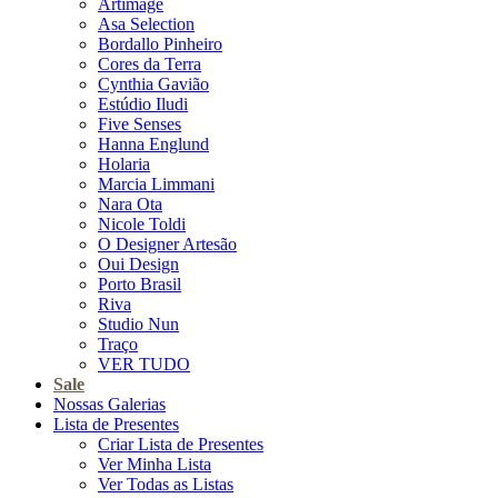
Artimage
Asa Selection
Bordallo Pinheiro
Cores da Terra
Cynthia Gavião
Estúdio Iludi
Five Senses
Hanna Englund
Holaria
Marcia Limmani
Nara Ota
Nicole Toldi
O Designer Artesão
Oui Design
Porto Brasil
Riva
Studio Nun
Traço
VER TUDO
Sale
Nossas Galerias
Lista de Presentes
Criar Lista de Presentes
Ver Minha Lista
Ver Todas as Listas