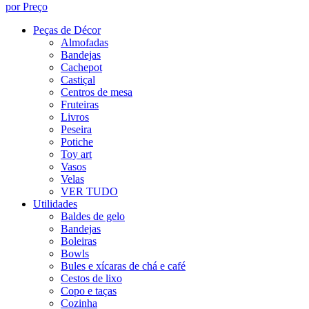
por Preço
Peças de Décor
Almofadas
Bandejas
Cachepot
Castiçal
Centros de mesa
Fruteiras
Livros
Peseira
Potiche
Toy art
Vasos
Velas
VER TUDO
Utilidades
Baldes de gelo
Bandejas
Boleiras
Bowls
Bules e xícaras de chá e café
Cestos de lixo
Copo e taças
Cozinha