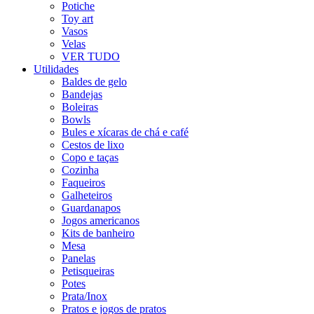
Potiche
Toy art
Vasos
Velas
VER TUDO
Utilidades
Baldes de gelo
Bandejas
Boleiras
Bowls
Bules e xícaras de chá e café
Cestos de lixo
Copo e taças
Cozinha
Faqueiros
Galheteiros
Guardanapos
Jogos americanos
Kits de banheiro
Mesa
Panelas
Petisqueiras
Potes
Prata/Inox
Pratos e jogos de pratos