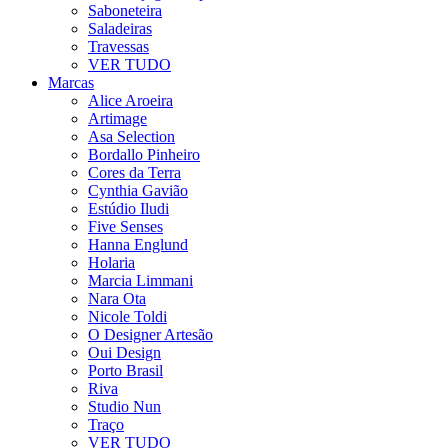
Saboneteira
Saladeiras
Travessas
VER TUDO
Marcas
Alice Aroeira
Artimage
Asa Selection
Bordallo Pinheiro
Cores da Terra
Cynthia Gavião
Estúdio Iludi
Five Senses
Hanna Englund
Holaria
Marcia Limmani
Nara Ota
Nicole Toldi
O Designer Artesão
Oui Design
Porto Brasil
Riva
Studio Nun
Traço
VER TUDO