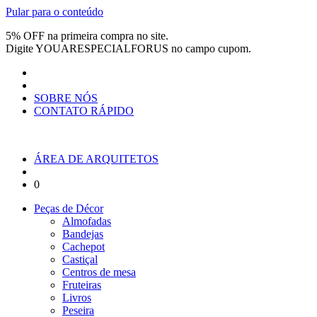
Pular para o conteúdo
5% OFF na primeira compra no site.
Digite
YOUARESPECIALFORUS
no campo cupom.
SOBRE NÓS
CONTATO RÁPIDO
ÁREA DE ARQUITETOS
0
Peças de Décor
Almofadas
Bandejas
Cachepot
Castiçal
Centros de mesa
Fruteiras
Livros
Peseira