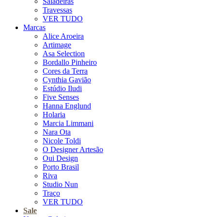
Saladeiras
Travessas
VER TUDO
Marcas
Alice Aroeira
Artimage
Asa Selection
Bordallo Pinheiro
Cores da Terra
Cynthia Gavião
Estúdio Iludi
Five Senses
Hanna Englund
Holaria
Marcia Limmani
Nara Ota
Nicole Toldi
O Designer Artesão
Oui Design
Porto Brasil
Riva
Studio Nun
Traço
VER TUDO
Sale