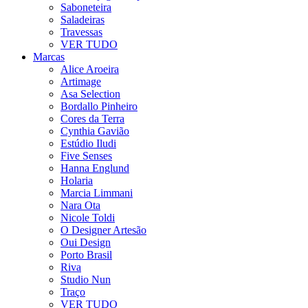
Saboneteira
Saladeiras
Travessas
VER TUDO
Marcas
Alice Aroeira
Artimage
Asa Selection
Bordallo Pinheiro
Cores da Terra
Cynthia Gavião
Estúdio Iludi
Five Senses
Hanna Englund
Holaria
Marcia Limmani
Nara Ota
Nicole Toldi
O Designer Artesão
Oui Design
Porto Brasil
Riva
Studio Nun
Traço
VER TUDO