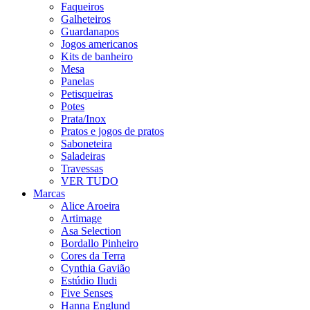
Faqueiros
Galheteiros
Guardanapos
Jogos americanos
Kits de banheiro
Mesa
Panelas
Petisqueiras
Potes
Prata/Inox
Pratos e jogos de pratos
Saboneteira
Saladeiras
Travessas
VER TUDO
Marcas
Alice Aroeira
Artimage
Asa Selection
Bordallo Pinheiro
Cores da Terra
Cynthia Gavião
Estúdio Iludi
Five Senses
Hanna Englund