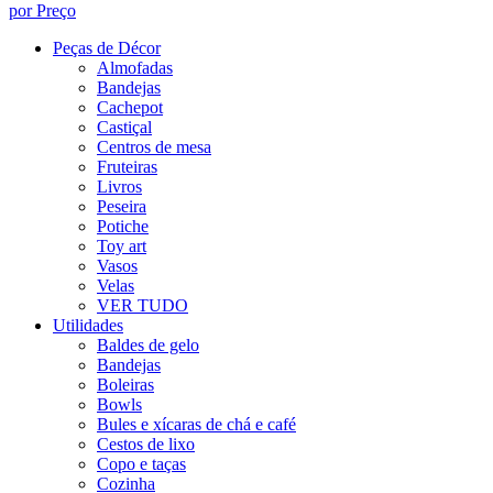
por Preço
Peças de Décor
Almofadas
Bandejas
Cachepot
Castiçal
Centros de mesa
Fruteiras
Livros
Peseira
Potiche
Toy art
Vasos
Velas
VER TUDO
Utilidades
Baldes de gelo
Bandejas
Boleiras
Bowls
Bules e xícaras de chá e café
Cestos de lixo
Copo e taças
Cozinha