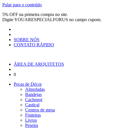
Pular para o conteúdo
5% OFF na primeira compra no site.
Digite
YOUARESPECIALFORUS
no campo cupom.
SOBRE NÓS
CONTATO RÁPIDO
ÁREA DE ARQUITETOS
0
Peças de Décor
Almofadas
Bandejas
Cachepot
Castiçal
Centros de mesa
Fruteiras
Livros
Peseira