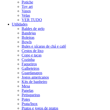
Potiche
Toy art
Vasos
Velas
VER TUDO
Utilidades
Baldes de gelo
Bandejas
Boleiras
Bowls
Bules e xícaras de chá e café
Cestos de lixo
Copo e taças
Cozinha
Faqueiros
Galheteiros
Guardanapos
Jogos americanos
Kits de banheiro
Mesa
Panelas
Petisqueiras
Potes
Prata/Inox
Pratos e jogos de pratos