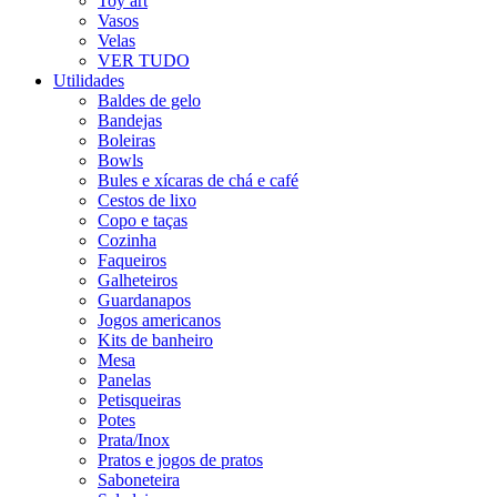
Toy art
Vasos
Velas
VER TUDO
Utilidades
Baldes de gelo
Bandejas
Boleiras
Bowls
Bules e xícaras de chá e café
Cestos de lixo
Copo e taças
Cozinha
Faqueiros
Galheteiros
Guardanapos
Jogos americanos
Kits de banheiro
Mesa
Panelas
Petisqueiras
Potes
Prata/Inox
Pratos e jogos de pratos
Saboneteira