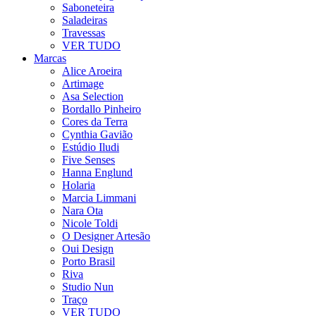
Saboneteira
Saladeiras
Travessas
VER TUDO
Marcas
Alice Aroeira
Artimage
Asa Selection
Bordallo Pinheiro
Cores da Terra
Cynthia Gavião
Estúdio Iludi
Five Senses
Hanna Englund
Holaria
Marcia Limmani
Nara Ota
Nicole Toldi
O Designer Artesão
Oui Design
Porto Brasil
Riva
Studio Nun
Traço
VER TUDO