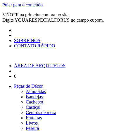
Pular para o conteúdo
5% OFF na primeira compra no site.
Digite
YOUARESPECIALFORUS
no campo cupom.
SOBRE NÓS
CONTATO RÁPIDO
ÁREA DE ARQUITETOS
0
Peças de Décor
Almofadas
Bandejas
Cachepot
Castiçal
Centros de mesa
Fruteiras
Livros
Peseira