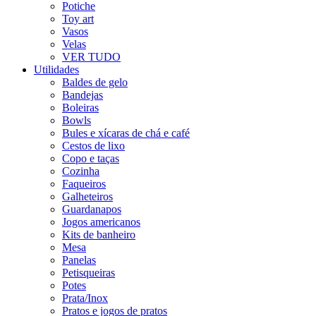
Potiche
Toy art
Vasos
Velas
VER TUDO
Utilidades
Baldes de gelo
Bandejas
Boleiras
Bowls
Bules e xícaras de chá e café
Cestos de lixo
Copo e taças
Cozinha
Faqueiros
Galheteiros
Guardanapos
Jogos americanos
Kits de banheiro
Mesa
Panelas
Petisqueiras
Potes
Prata/Inox
Pratos e jogos de pratos