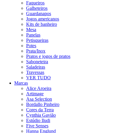
Faqueiros
Galheteiros
Guardanapos
Jogos americanos
Kits de banheiro
Mesa
Panelas
Petisqueiras
Potes
Prata/Inox
Pratos e jogos de pratos
Saboneteira
Saladeiras
Travessas
VER TUDO
Marcas
Alice Aroeira
Artimage
Asa Selection
Bordallo Pinheiro
Cores da Terra
Cynthia Gavião
Estúdio Iludi
Five Senses
Hanna Englund