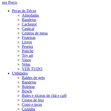
por Preço
Peças de Décor
Almofadas
Bandejas
Cachepot
Castiçal
Centros de mesa
Fruteiras
Livros
Peseira
Potiche
Toy art
Vasos
Velas
VER TUDO
Utilidades
Baldes de gelo
Bandejas
Boleiras
Bowls
Bules e xícaras de chá e café
Cestos de lixo
Copo e taças
Cozinha