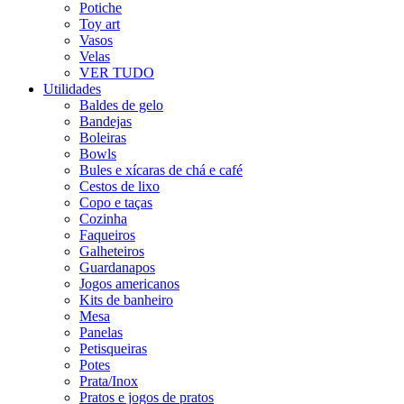
Potiche
Toy art
Vasos
Velas
VER TUDO
Utilidades
Baldes de gelo
Bandejas
Boleiras
Bowls
Bules e xícaras de chá e café
Cestos de lixo
Copo e taças
Cozinha
Faqueiros
Galheteiros
Guardanapos
Jogos americanos
Kits de banheiro
Mesa
Panelas
Petisqueiras
Potes
Prata/Inox
Pratos e jogos de pratos