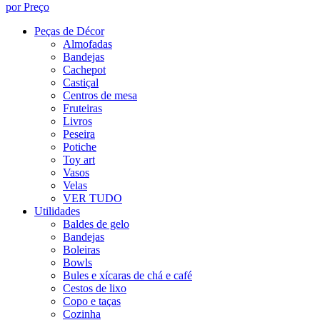
por Preço
Peças de Décor
Almofadas
Bandejas
Cachepot
Castiçal
Centros de mesa
Fruteiras
Livros
Peseira
Potiche
Toy art
Vasos
Velas
VER TUDO
Utilidades
Baldes de gelo
Bandejas
Boleiras
Bowls
Bules e xícaras de chá e café
Cestos de lixo
Copo e taças
Cozinha