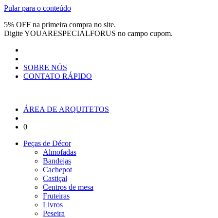
Pular para o conteúdo
5% OFF na primeira compra no site.
Digite
YOUARESPECIALFORUS
no campo cupom.
SOBRE NÓS
CONTATO RÁPIDO
ÁREA DE ARQUITETOS
0
Peças de Décor
Almofadas
Bandejas
Cachepot
Castiçal
Centros de mesa
Fruteiras
Livros
Peseira