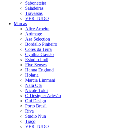
Saboneteira
Saladeiras
Travessas
VER TUDO
Marcas
Alice Aroeira
Artimage
Asa Selection
Bordallo Pinheiro
Cores da Terra
Cynthia Gavião
Estúdio Iludi
Five Senses
Hanna Englund
Holaria
Marcia Limmani
Nara Ota
Nicole Toldi
O Designer Artesão
Oui Design
Porto Brasil
Riva
Studio Nun
Traço
VER TUDO