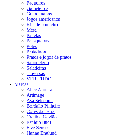
Faqueiros
Galheteiros
Guardanapos
Jogos americanos
Kits de banheiro
Mesa
Panelas
Petisqueiras
Potes
Prata/Inox
Pratos e jogos de pratos
Saboneteira
Saladeiras
Travessas
VER TUDO
Marcas
Alice Aroeira
Artimage
Asa Selection
Bordallo Pinheiro
Cores da Terra
Cynthia Gavião
Estúdio Iludi
Five Senses
Hanna Englund