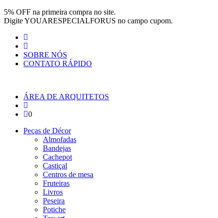
Pular para o conteúdo
5% OFF na primeira compra no site.
Digite
YOUARESPECIALFORUS
no campo cupom.
SOBRE NÓS
CONTATO RÁPIDO
ÁREA DE ARQUITETOS
0
Peças de Décor
Almofadas
Bandejas
Cachepot
Castiçal
Centros de mesa
Fruteiras
Livros
Peseira
Potiche