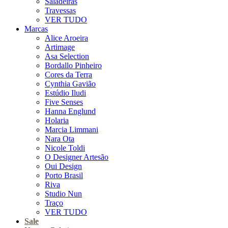
Saladeiras
Travessas
VER TUDO
Marcas
Alice Aroeira
Artimage
Asa Selection
Bordallo Pinheiro
Cores da Terra
Cynthia Gavião
Estúdio Iludi
Five Senses
Hanna Englund
Holaria
Marcia Limmani
Nara Ota
Nicole Toldi
O Designer Artesão
Oui Design
Porto Brasil
Riva
Studio Nun
Traço
VER TUDO
Sale