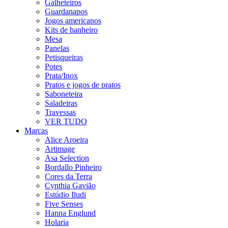
Galheteiros
Guardanapos
Jogos americanos
Kits de banheiro
Mesa
Panelas
Petisqueiras
Potes
Prata/Inox
Pratos e jogos de pratos
Saboneteira
Saladeiras
Travessas
VER TUDO
Marcas
Alice Aroeira
Artimage
Asa Selection
Bordallo Pinheiro
Cores da Terra
Cynthia Gavião
Estúdio Iludi
Five Senses
Hanna Englund
Holaria