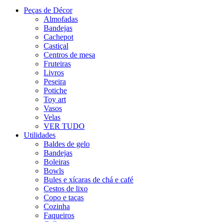
Peças de Décor
Almofadas
Bandejas
Cachepot
Castiçal
Centros de mesa
Fruteiras
Livros
Peseira
Potiche
Toy art
Vasos
Velas
VER TUDO
Utilidades
Baldes de gelo
Bandejas
Boleiras
Bowls
Bules e xícaras de chá e café
Cestos de lixo
Copo e taças
Cozinha
Faqueiros