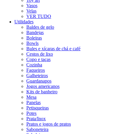
Toy art
Vasos
Velas
VER TUDO
Utilidades
Baldes de gelo
Bandejas
Boleiras
Bowls
Bules e xícaras de chá e café
Cestos de lixo
Copo e taças
Cozinha
Faqueiros
Galheteiros
Guardanapos
Jogos americanos
Kits de banheiro
Mesa
Panelas
Petisqueiras
Potes
Prata/Inox
Pratos e jogos de pratos
Saboneteira