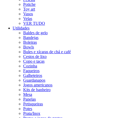
Potiche
Toy art
Vasos
Velas
VER TUDO
Utilidades
Baldes de gelo
Bandejas
Boleiras
Bowls
Bules e xícaras de chá e café
Cestos de lixo
Copo e taças
Cozinha
Faqueiros
Galheteiros
Guardanapos
Jogos americanos
Kits de banheiro
Mesa
Panelas
Petisqueiras
Potes
Prata/Inox