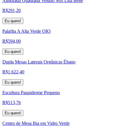
Almofada Quadrada Veludo Soft Lisa Bege
R$
291,20
Eu quero!
Palafita A Alta Verde OIO
R$
594,00
Eu quero!
Dupla Mesas Laterais Orgânicas Ébano
R$
1.622,40
Eu quero!
Escultura Paquiderme Pequeno
R$
513,76
Eu quero!
Centro de Mesa Bia em Vidro Verde