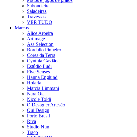
Pratos e jogos de pratos
Saboneteira
Saladeiras
Travessas
VER TUDO
Marcas
Alice Aroeira
Artimage
Asa Selection
Bordallo Pinheiro
Cores da Terra
Cynthia Gavião
Estúdio Iludi
Five Senses
Hanna Englund
Holaria
Marcia Limmani
Nara Ota
Nicole Toldi
O Designer Artesão
Oui Design
Porto Brasil
Riva
Studio Nun
Traço